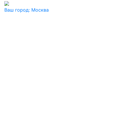
Ваш город:
Москва
Ваш город
Москва
Балашиха
Видное
Воскресенск
Дзержинский
Дмитров
Долгопрудный
Домодедово
Дубна
Железнодорожный
Жуковский
Ивантеевка
Истра
Кашира