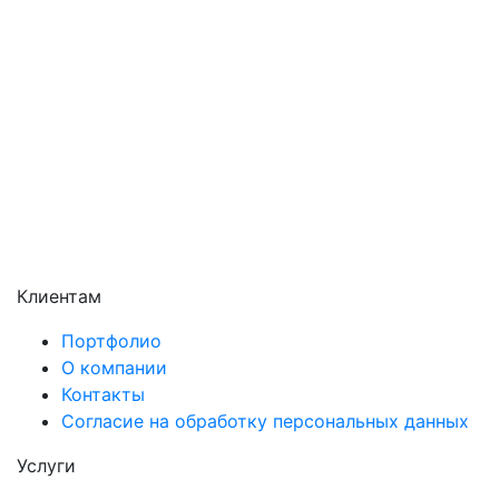
Раменское
Реутов
Сергиев Посад
Серпухов
Солнечногорск
Химки
Чехов
Щёлково
Электросталь
Электроугли
Клиентам
Портфолио
О компании
Контакты
Согласие на обработку персональных данных
Услуги