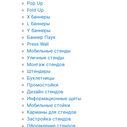
Pop Up
Fold Up
Х баннеры
L баннеры
Y баннеры
Баннер Паук
Press Wall
Мобильные стенды
Уличные стенды
Монтаж стендов
Штендеры
Буклетницы
Промостойки
Дизайн стендов
Информационные щиты
Мобильные стойки
Карманы для стендов
Застройка стендов
Оформление стендов